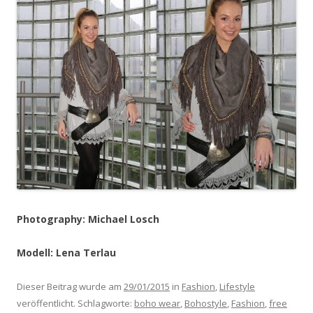
Photography: Michael Losch
Modell: Lena Terlau
Dieser Beitrag wurde am
29/01/2015
in
Fashion
,
Lifestyle
veröffentlicht. Schlagworte:
boho wear
,
Bohostyle
,
Fashion
,
free