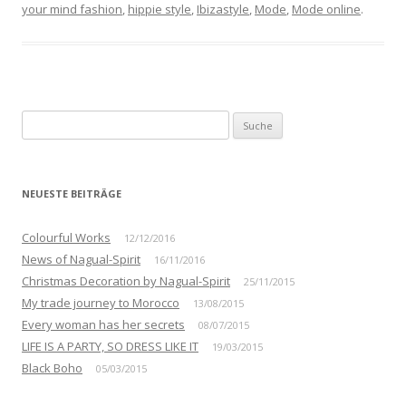
your mind fashion
,
hippie style
,
Ibizastyle
,
Mode
,
Mode online
.
S
u
c
h
NEUESTE BEITRÄGE
e
n
Colourful Works
12/12/2016
a
News of Nagual-Spirit
16/11/2016
c
Christmas Decoration by Nagual-Spirit
25/11/2015
h
My trade journey to Morocco
13/08/2015
:
Every woman has her secrets
08/07/2015
LIFE IS A PARTY, SO DRESS LIKE IT
19/03/2015
Black Boho
05/03/2015